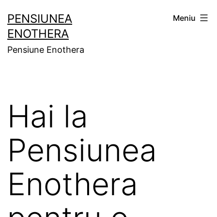
Sari
PENSIUNEA
Meniu
la
ENOTHERA
conținut
Pensiune Enothera
Hai la
Pensiunea
Enothera